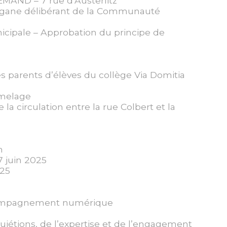
LEMAND – 7 rue d’Austerlitz
’organe délibérant de la Communauté
icipale – Approbation du principe de
es parents d’élèves du collège Via Domitia
umelage
la circulation entre la rue Colbert et la
n
7 juin 2025
025
ccompagnement numérique
jétions, de l’expertise et de l’engagement