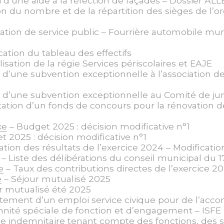
 d’une aide à la réfection de façades – Dossier AL
on du nombre et de la répartition des sièges de l
ation de service public – Fourrière automobile mun
cation du tableau des effectifs
isation de la régie Services périscolaires et EAJE
 d’une subvention exceptionnelle à l’association d
i d’une subvention exceptionnelle au Comité de j
itation d’un fonds de concours pour la rénovation de 
xe
– Budget 2025 : décision modificative n°1
 2025 : décision modificative n°1
ation des résultats de l’exercice 2024 – Modificatio
– Liste des délibérations du conseil municipal du 1
e
– Taux des contributions directes de l’exercice 2
e
– Séjour mutualisé 2025
r mutualisé été 2025
tement d’un emploi service civique pour de l’a
nité spéciale de fonction et d’engagement – ISFE
 indemnitaire tenant compte des fonctions, des su