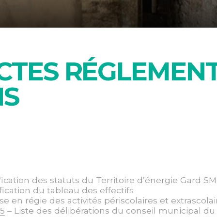
CTES RÉGLEMENT
NS
ication des statuts du Territoire d’énergie Gard S
ication du tableau des effectifs
se en régie des activités périscolaires et extrascola
5
– Liste des délibérations du conseil municipal du 