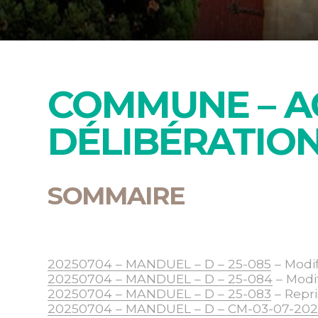
COMMUNE – A
DÉLIBÉRATIO
SOMMAIRE
20250704 – MANDUEL – D – 25-085
– Modif
20250704 – MANDUEL – D – 25-084
– Modif
20250704 – MANDUEL – D – 25-083
– Repri
20250704 – MANDUEL – D – CM-03-07-202