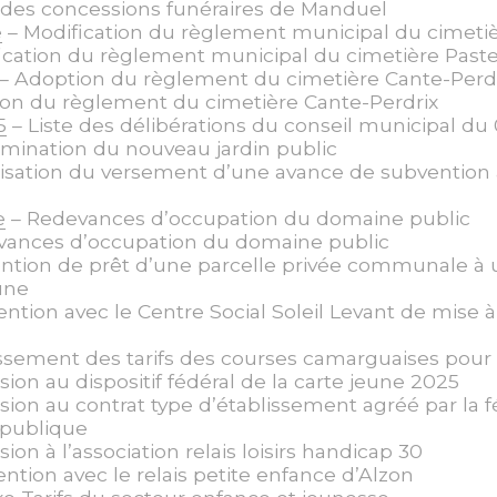
s des concessions funéraires de Manduel
e
– Modification du règlement municipal du cimeti
ication du règlement municipal du cimetière Past
– Adoption du règlement du cimetière Cante-Perd
on du règlement du cimetière Cante-Perdrix
5
– Liste des délibérations du conseil municipal du 
ination du nouveau jardin public
isation du versement d’une avance de subvention au
e
– Redevances d’occupation du domaine public
vances d’occupation du domaine public
ntion de prêt d’une parcelle privée communale à u
une
ntion avec le Centre Social Soleil Levant de mise à
ssement des tarifs des courses camarguaises pour
ion au dispositif fédéral de la carte jeune 2025
ion au contrat type d’établissement agréé par la f
 publique
ion à l’association relais loisirs handicap 30
ntion avec le relais petite enfance d’Alzon