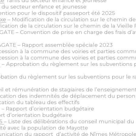
xe
Tarifs du secteur enfance et jeunesse
s du secteur enfance et jeunesse
ntion pour le dispositif passeport été 2025
exe
– Modification de la circulation sur le chemin de 
ication de la circulation sur le chemin de la Vieille
ATE – Convention de prise en charge des frais d’av
AGATE – Rapport assemblée spéciale 2023
cession à la commune des voiries et parties comm
cession à la commune des voiries et parties comm
e
– Approbation du règlement sur les subventions p
bation du règlement sur les subventions pour le r
il et rémunération de stagiaires de l’enseignemen
ication des indemnités de déplacement du pers
ation du tableau des effectifs
e
– Rapport d’orientation budgétaire
rt d’orientation budgétaire
25
– Liste des délibérations du conseil municipal d
ité avec la population de Mayotte
cation du rapport d’activité de Nîmes Métropole 