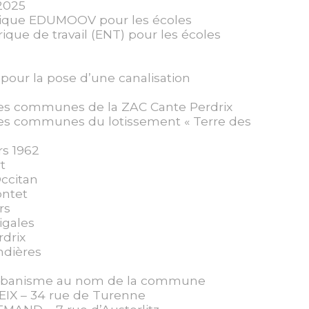
-2025
rique EDUMOOV pour les écoles
ue de travail (ENT) pour les écoles
our la pose d’une canalisation
ties communes de la ZAC Cante Perdrix
ties communes du lotissement « Terre des
rs 1962
t
Occitan
ontet
rs
igales
rdrix
ndières
’urbanisme au nom de la commune
NEIX – 34 rue de Turenne