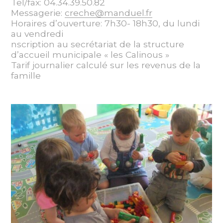
Tel/fax: 04.34.39.50.82
Messagerie:
creche@manduel.fr
Horaires d’ouverture: 7h30- 18h30, du lundi
au vendredi
nscription au secrétariat de la structure
d’accueil municipale « les Calinous »
Tarif journalier calculé sur les revenus de la
famille