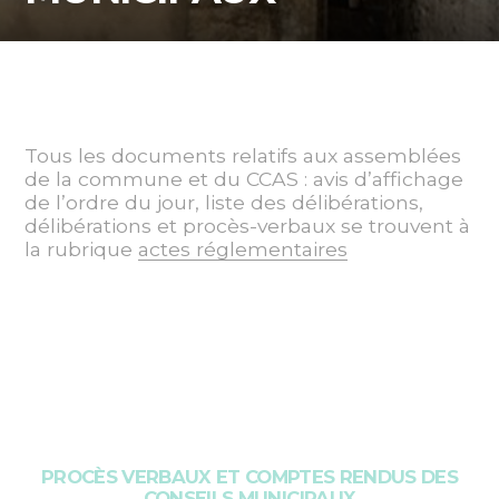
Tous les documents relatifs aux assemblées
de la commune et du CCAS : avis d’affichage
de l’ordre du jour, liste des délibérations,
délibérations et procès-verbaux se trouvent à
la rubrique
actes réglementaires
PROCÈS VERBAUX ET COMPTES RENDUS DES
CONSEILS MUNICIPAUX