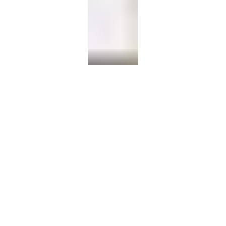
MA
VILLE
LA
MAIRIE
ENFANCE
&
JEUNESSE
CULTURE
SPORT
LOISIRS
URBANISME
&
ENVIRONNEMENT
ÉCONOMIE
&