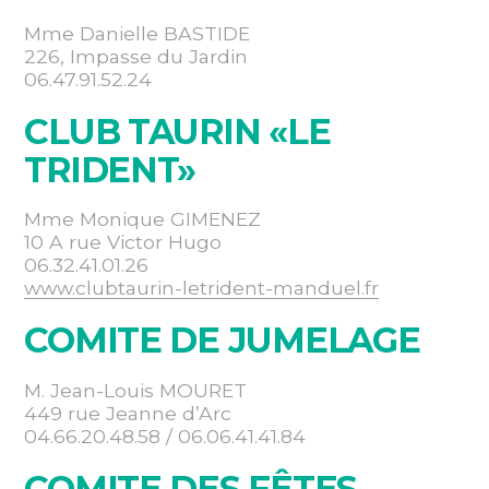
Mme Danielle BASTIDE
226, Impasse du Jardin
06.47.91.52.24
CLUB TAURIN «LE
TRIDENT»
Mme Monique GIMENEZ
10 A rue Victor Hugo
06.32.41.01.26
www.clubtaurin-letrident-manduel.fr
COMITE DE JUMELAGE
M. Jean-Louis MOURET
449 rue Jeanne d’Arc
04.66.20.48.58 / 06.06.41.41.84
COMITE DES FÊTES