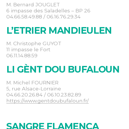
M. Bernard JOUGLET
6 impasse des Saladelles – BP 26
04.66.58.49.88 / 06.16.76.29.34
L’ETRIER MANDIEULEN
M. Christophe GUYOT
11 impasse le Fort
06.11.14.88.59
LI GÈNT DOU BUFALOUN
M. Michel FOURNIER
5, rue Alsace-Lorraine
04.66.20.26.84 / 06.10.23.82.89
https://www.gentdoubufaloun.fr/
SANGRE FLAMENCA