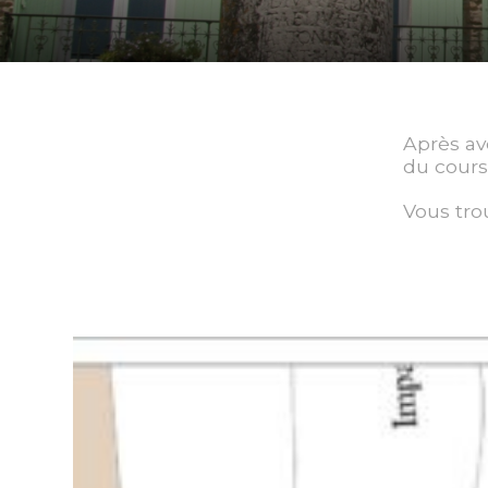
Après avo
du cours,
Vous tro