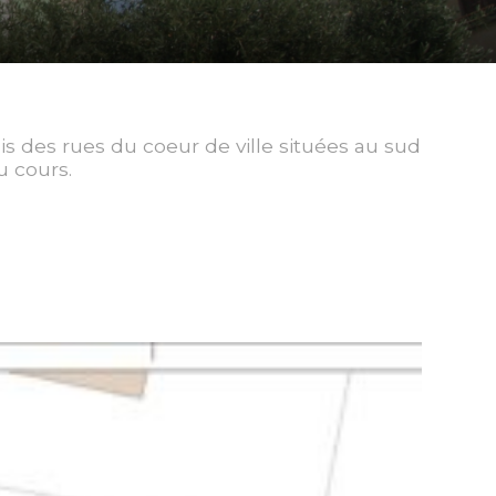
uis des rues du coeur de ville situées au sud
u cours.