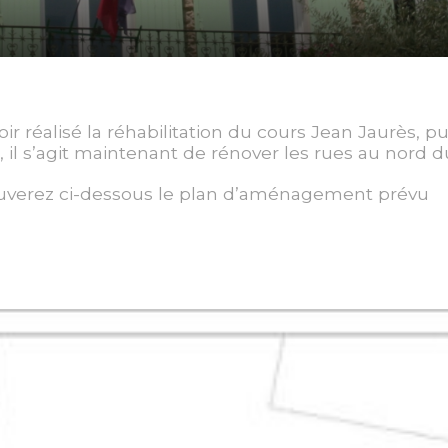
ir réalisé la réhabilitation du cours Jean Jaurès, p
 il s’agit maintenant de rénover les rues au nord d
uverez ci-dessous le plan d’aménagement prévu