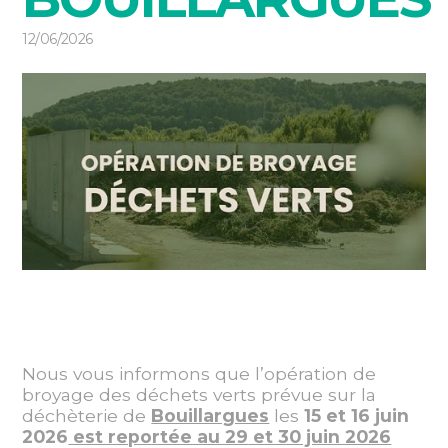
12/06/2026
Nous vous informons que l’opération de
broyage
des déchets verts prévue sur la
déchèterie de
Bouillargues
les
15 et 16 juin
2026
est reportée au 29
et 30 juin 2026