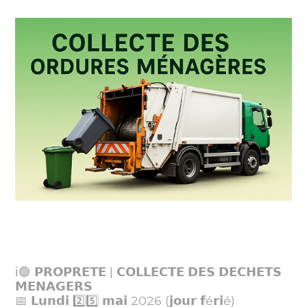
ℹ️🟢 𝗣𝗥𝗢𝗣𝗥𝗘𝗧𝗘 | 𝗖𝗢𝗟𝗟𝗘𝗖𝗧𝗘 𝗗𝗘𝗦 𝗗𝗘𝗖𝗛𝗘𝗧𝗦
𝗠𝗘𝗡𝗔𝗚𝗘𝗥𝗦
📅 𝗟𝘂𝗻𝗱𝗶 2️⃣5️⃣ 𝗺𝗮𝗶 2026 (𝗷𝗼𝘂𝗿 𝗳é𝗿𝗶é)