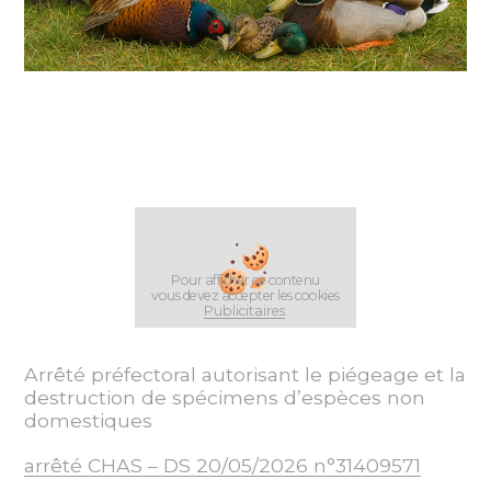
Pour afficher ce contenu
vous devez accepter les cookies
Publicitaires
.
Arrêté préfectoral autorisant le piégeage et la
destruction de spécimens d’espèces non
domestiques
arrêté CHAS – DS 20/05/2026 n°31409571